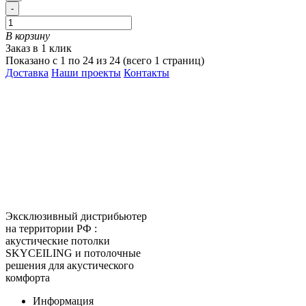
-
В корзину
Заказ в 1 клик
Показано с 1 по 24 из 24 (всего 1 страниц)
Доставка
Наши проекты
Контакты
КитМаркет-Красноярск -
оптовая продажа подвесных
потолков
Официальный представитель
Armstrong, Албес, Cesal, Knauf
Ceilings, Бард, Ecophon, AMF,
Grand Line, Д-Строй, Люмсвет.
Эксклюзивный дистрибьютер
на территории РФ :
акустические потолки
SKYCEILING и потолочные
решения для акустического
комфорта
Информация