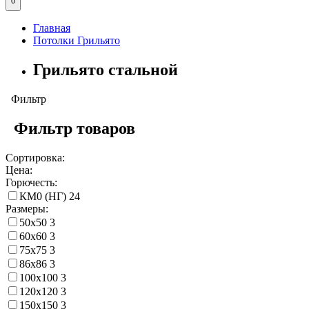
0
Главная
Потолки Грильято
Грильято стальной
Фильтр
Фильтр товаров
Сортировка:
Цена:
Горючесть:
КМ0 (НГ)
24
Размеры:
50х50
3
60х60
3
75х75
3
86х86
3
100х100
3
120х120
3
150х150
3