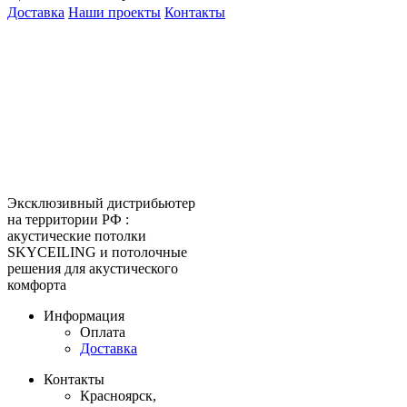
Доставка
Наши проекты
Контакты
КитМаркет-Красноярск -
оптовая продажа подвесных
потолков
Официальный представитель
Armstrong, Албес, Cesal, Knauf
Ceilings, Бард, Ecophon, AMF,
Grand Line, Д-Строй, Люмсвет.
Эксклюзивный дистрибьютер
на территории РФ :
акустические потолки
SKYCEILING и потолочные
решения для акустического
комфорта
Информация
Оплата
Доставка
Контакты
Красноярск,