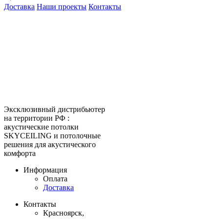
Доставка
Наши проекты
Контакты
КитМаркет-Красноярск -
оптовая продажа подвесных
потолков
Официальный представитель
Armstrong, Албес, Cesal, Knauf
Ceilings, Бард, Ecophon, AMF,
Grand Line, Д-Строй, Люмсвет.
Эксклюзивный дистрибьютер
на территории РФ :
акустические потолки
SKYCEILING и потолочные
решения для акустического
комфорта
Информация
Оплата
Доставка
Контакты
Красноярск,