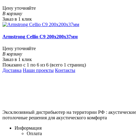
Цену уточняйте
В корзину
Заказ в 1 клик
Armstrong Cellio C9 200x200x37мм
Цену уточняйте
В корзину
Заказ в 1 клик
Показано с 1 по 6 из 6 (всего 1 страниц)
Доставка
Наши проекты
Контакты
КитМаркет-Красноярск - оптовая продажа подвесных потолко
Официальный представитель Armstrong, Албес, Cesal, Knauf Cei
Grand Line, Д-Строй, Люмсвет.
Эксклюзивный дистрибьютер на территории РФ : акустическ
потолочные решения для акустического комфорта
Информация
Оплата