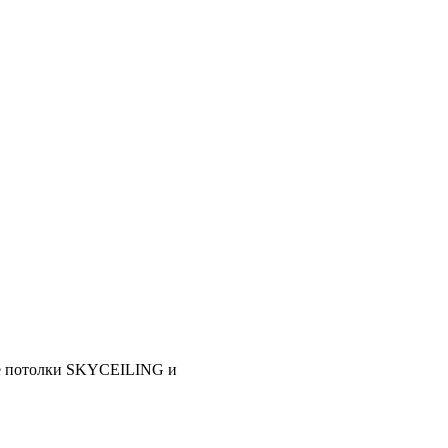
в
lings, Бард, Ecophon, AMF,
ие потолки SKYCEILING и