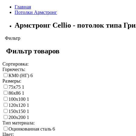
Главная
Потолки Армстронг
Армстронг Cellio - потолок типа Гр
Фильтр
Фильтр товаров
Сортировка:
Горючесть:
КМ0 (НГ)
6
Размеры:
75х75
1
86х86
1
100х100
1
120х120
1
150х150
1
200х200
1
Тип материала:
Оцинкованная сталь
6
Цвет: